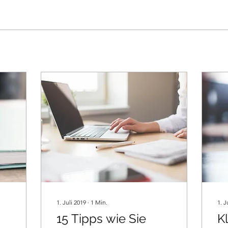
1. Juli 2019
∙
1
Min.
1. J
15 Tipps wie Sie
K