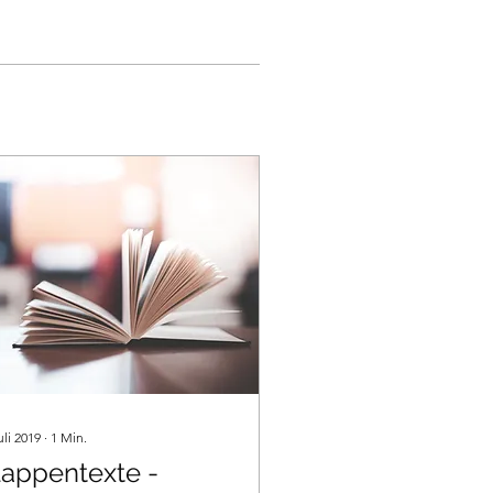
uli 2019
∙
1
Min.
lappentexte -