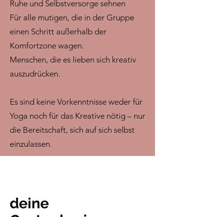
Ruhe und Selbstversorge sehnen
Für alle mutigen, die in der Gruppe
einen Schritt außerhalb der
Komfortzone wagen.
Menschen, die es lieben sich kreativ
auszudrücken.
Es sind keine Vorkenntnisse weder für
Yoga noch für das Kreative nötig – nur
die Bereitschaft, sich auf sich selbst
einzulassen.
deine