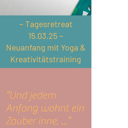
~ Tagesretreat
15.03.25 ~
Neuanfang mit Yoga &
Kreativitätstraining
“Und jedem
Anfang wohnt ein
Zauber inne, ...”