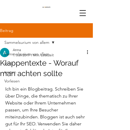
Beitrag
Sammelsurium von allem
Anna
Sammelsurium von allem
1. Juli 2019
1 Min. Lesezeit
Klappentexte - Worauf
yoga
man achten sollte
texten
Vorlesen
Ich bin ein Blogbeitrag. Schreiben Sie 
über Dinge, die thematisch zu Ihrer 
Website oder Ihrem Unternehmen 
passen, um Ihre Besucher 
miteinzubinden. Bloggen ist auch sehr 
gut für Ihr SEO. Verwenden Sie daher 